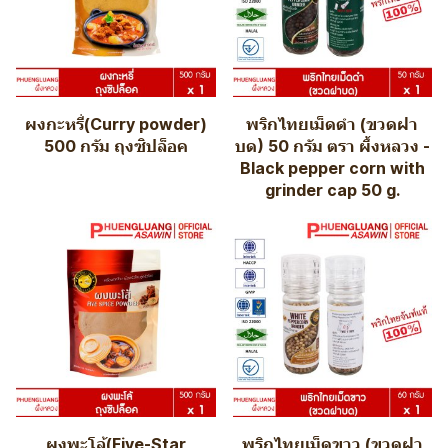
ผงกะหรี่(Curry powder)
พริกไทยเม็ดดำ (ขวดฝา
500 กรัม ถุงซิปล็อค
บด) 50 กรัม ตรา ผึ้งหลวง -
Black pepper corn with
grinder cap 50 g.
ผงพะโล้(Five-Star
พริกไทยเม็ดขาว (ขวดฝา